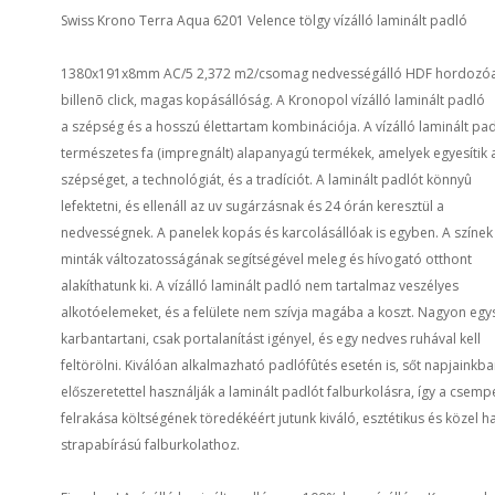
Swiss Krono Terra Aqua 6201 Velence tölgy vízálló laminált padló
1380x191x8mm AC/5 2,372 m2/csomag nedvességálló HDF hordozóa
billenõ click, magas kopásállóság. A Kronopol vízálló laminált padló
a szépség és a hosszú élettartam kombinációja. A vízálló laminált pa
természetes fa (impregnált) alapanyagú termékek, amelyek egyesítik 
szépséget, a technológiát, és a tradíciót. A laminált padlót könnyû
lefektetni, és ellenáll az uv sugárzásnak és 24 órán keresztül a
nedvességnek. A panelek kopás és karcolásállóak is egyben. A színek
minták változatosságának segítségével meleg és hívogató otthont
alakíthatunk ki. A vízálló laminált padló nem tartalmaz veszélyes
alkotóelemeket, és a felülete nem szívja magába a koszt. Nagyon egy
karbantartani, csak portalanítást igényel, és egy nedves ruhával kell
feltörölni. Kiválóan alkalmazható padlófûtés esetén is, sőt napjainkb
előszeretettel használják a laminált padlót falburkolásra, így a csemp
felrakása költségének töredékéért jutunk kiváló, esztétikus és közel 
strapabírású falburkolathoz.