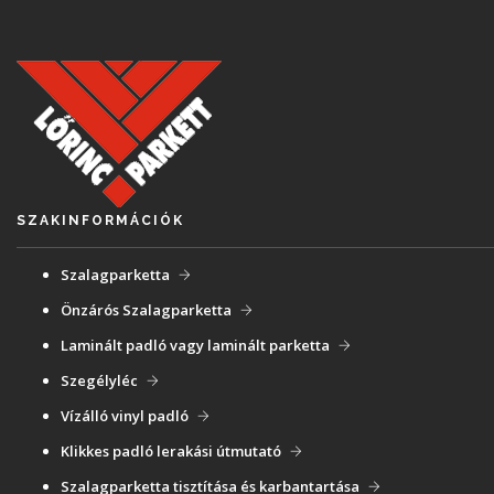
SZAKINFORMÁCIÓK
Szalagparketta
Önzárós Szalagparketta
Laminált padló vagy laminált parketta
Szegélyléc
Vízálló vinyl padló
Klikkes padló lerakási útmutató
Szalagparketta tisztítása és karbantartása