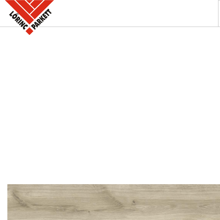
A PARKETTABOLT
KÍNÁLATUNK
SZAKINFORMÁCIÓK
KAPCSOLAT
AKCIÓK
REFERENCIÁINK
KERESÉS