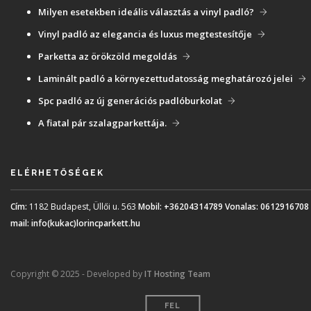
Milyen esetekben ideális választás a vinyl padló?
Vinyl padló az elegancia és luxus megtestesítője
Parketta az örökzöld megoldás
Laminált padló a környezettudatosság meghatározó jelei
Spc padló az új generációs padlóburkolat
A fiatal pár szalagparkettája.
ELÉRHETŐSÉGEK
Cím:
1182 Budapest, Üllői u. 563
Mobil:
+36204314789
Vonalas:
0612916708
mail:
info(kukac)lorincparkett.hu
Copyright © 2025 - Developed by
IT Hosting Team
FEL