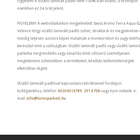
Figyelem! A vízálló laminált padló nem 100%-ban vízálló, a Kronopol
esetében ez 24 órát jelent.
FIGYELEM!!! A weboldalunkon megjelenített Swiss Krono Terra Aqua 6
Velence tölgy vízálló laminált padló színei, struktúrái és megjelenése
mindig teljesen azonos képet mutatnak a monitorokon és vagy telef
keresztül mint a valóságban. Vízálló laminált padló vagy vízálló laminá
parketta megrendelés vagy vásárlás elött célszerű személyesen
megtekinteni üzletünkben a termékeket, későbbi kellemetlenségek
elkerülése végett.
Vízálló laminált padlóval kapcsolatos kérdéseivel forduljon
kollégáinkhoz, telefon:
06204314789
,
291 6708
vagy írjon nekünk e-
mail:
info@lorincparkett.hu