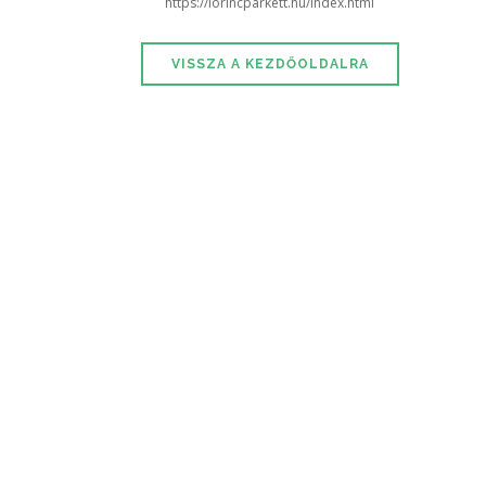
https://lorincparkett.hu/index.html
VISSZA A KEZDŐOLDALRA