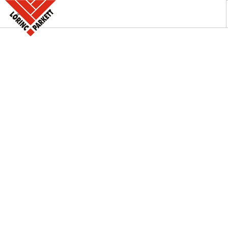
A PARKETTABOLT
KÍNÁLATUNK
SZAKINFORMÁCIÓK
KAPCSOLAT
AKCIÓK
REFERENCIÁINK
KERESÉS