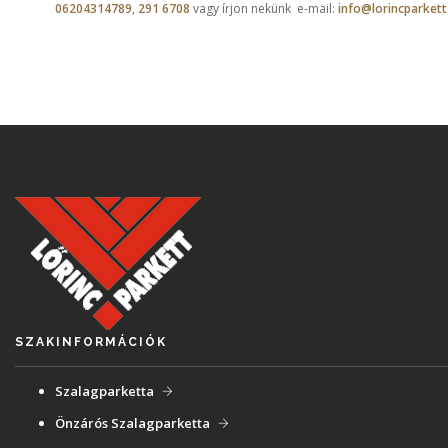
06204314789
,
291 6708
vagy írjon nekünk e-mail:
info@lorincparkett
SZAKINFORMÁCIÓK
Szalagparketta
Önzárós Szalagparketta