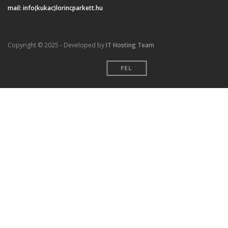
mail:
info(kukac)lorincparkett.hu
Copyright © 2025 - Developed by
IT Hosting Team
FEL