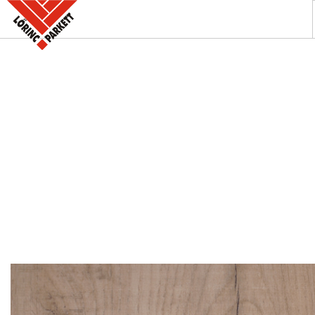
A PARKETTABOLT
KÍNÁLATUNK
SZAKINFORMÁCIÓK
KAPCSOLAT
AKCIÓK
REFERENCIÁINK
KERESÉS