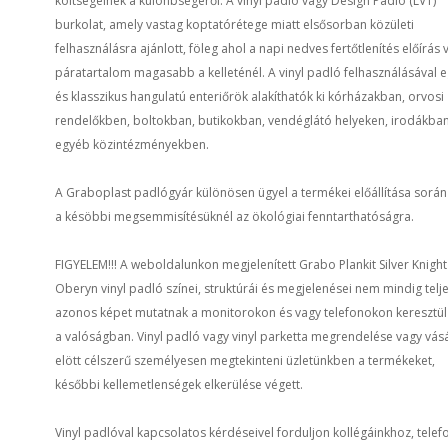
költségeinek a különbségéről. A vinyl padló vagy Design Padló (LVT)
burkolat, amely vastag koptatórétege miatt elsősorban közületi
felhasználásra ajánlott, föleg ahol a napi nedves fertőtlenítés előírás 
páratartalom magasabb a kelleténél.
A vinyl padló felhasználásával 
és klasszikus hangulatú enteriőrök alakíthatók ki kórházakban, orvosi
rendelőkben, boltokban, butikokban, vendéglátó helyeken, irodákba
egyéb közintézményekben.
A Graboplast padlógyár különösen ügyel a termékei előállítása során
a késöbbi megsemmisítésüknél az ökológiai fenntarthatóságra.
FIGYELEM!!! A weboldalunkon megjelenített Grabo Plankit Silver Knight
Oberyn vinyl padló színei, struktúrái és megjelenései nem mindig telj
azonos képet mutatnak a monitorokon és vagy telefonokon keresztül
a valóságban. Vinyl padló vagy vinyl parketta megrendelése vagy vás
elött célszerű személyesen megtekinteni üzletünkben a termékeket,
későbbi kellemetlenségek elkerülése végett.
Vinyl padlóval kapcsolatos kérdéseivel forduljon kollégáinkhoz, telef