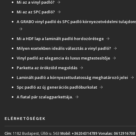
Mi az a vinyl padló?
Mi az az SPC padló?
A GRABO vinyl padló és SPC padló környezetvédelmi tulajdon
Mi a HDF lap a laminált padló hordozórétege
Milyen esetekben ideális választás a vinyl padló?
Vinyl padló az elegancia és luxus megtestesítője
Parketta az örökzöld megoldás
Laminált padló a környezettudatosság meghatározó jelei
Spc padló az új generációs padlóburkolat
A fiatal pár szalagparkettája.
ELÉRHETŐSÉGEK
Cím:
1182 Budapest, Üllői u. 563
Mobil:
+36204314789
Vonalas:
0612916708