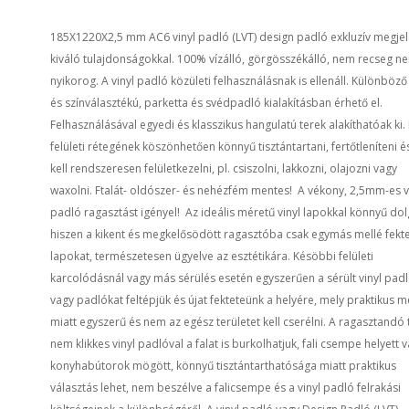
185X1220X2,5 mm AC6 vinyl padló (LVT) design padló exkluzív megjel
kiváló tulajdonságokkal. 100% vízálló, görgösszékálló, nem recseg n
nyikorog. A vinyl padló közületi felhasználásnak is ellenáll. Különböző
és színválasztékú, parketta és svédpadló kialakításban érhető el.
Felhasználásával egyedi és klasszikus hangulatú terek alakíthatóak ki.
felületi rétegének köszönhetően könnyű tisztántartani, fertőtleníteni 
kell rendszeresen felületkezelni, pl. csiszolni, lakkozni, olajozni vagy
waxolni. Ftalát- oldószer- és nehézfém mentes! A vékony, 2,5mm-es v
padló ragasztást igényel! Az ideális méretű vinyl lapokkal könnyű dol
hiszen a kikent és megkelősödött ragasztóba csak egymás mellé fekte
lapokat, természetesen ügyelve az esztétikára. Késöbbi felületi
karcolódásnál vagy más sérülés esetén egyszerűen a sérült vinyl padl
vagy padlókat feltépjük és újat fekteteünk a helyére, mely praktikus m
miatt egyszerű és nem az egész területet kell cserélni. A ragasztandó 
nem klikkes vinyl padlóval a falat is burkolhatjuk, fali csempe helyett 
konyhabútorok mögött, könnyű tisztántarthatósága miatt praktikus
választás lehet, nem beszélve a falicsempe és a vinyl padló felrakási