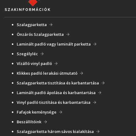
SZAKINFORMÁCIÓK
Szalagparketta
Önzárós Szalagparketta
Laminált padló vagy laminált parketta
Szegélyléc
Vízálló vinyl padló
Klikkes padló lerakási útmutató
Szalagparketta tisztítása és karbantartása
Laminált padló ápolása és karbantartása
Vinyl padló tisztítása és karbantartása
Fafajok keménysége
Beszállítóink
Szalagparketta három sávos kialakítása