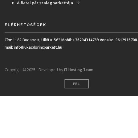
A fiatal pár szalagparkettája.
ELÉRHETŐSÉGEK
Cím:
1182 Budapest, Üllői u. 563
Mobil:
+36204314789
Vonalas:
0612916708
mail:
info(kukac)lorincparkett.hu
Copyright © 2025 - Developed by
IT Hosting Team
FEL