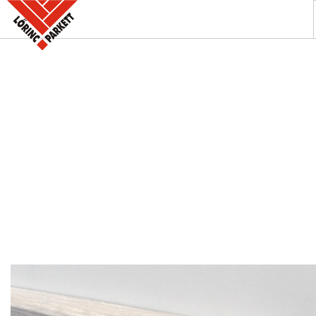
A PARKETTABOLT
KÍNÁLATUNK
SZAKINFORMÁCIÓK
KAPCSOLAT
AKCIÓK
REFERENCIÁINK
KERESÉS