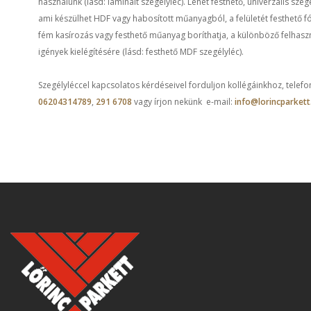
használunk (lásd: laminált szegélyléc). Lehet festhető, univerzális szegé
ami készülhet HDF vagy habosított műanyagból, a felületét festhető fó
fém kasírozás vagy festhető műanyag boríthatja, a különböző felhasz
igények kielégítésére (lásd: festhető MDF szegélyléc).
Szegélyléccel kapcsolatos kérdéseivel forduljon kollégáinkhoz, telefo
06204314789
,
291 6708
vagy írjon nekünk e-mail:
info@lorincparkett