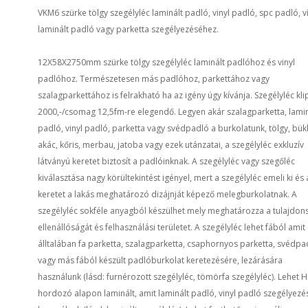
VKM6 szürke tölgy szegélyléc laminált padló, vinyl padló, spc padló, v
laminált padló vagy parketta szegélyezéséhez.
12X58X2750mm szürke tölgy szegélyléc laminált padlóhoz és vinyl
padlóhoz. Természetesen más padlóhoz, parkettához vagy
szalagparkettához is felrakható ha az igény úgy kívánja. Szegélyléc kli
2000,-/csomag 12,5fm-re elegendő. Legyen akár szalagparketta, lamin
padló, vinyl padló, parketta vagy svédpadló a burkolatunk, tölgy, bük
akác, kőris, merbau, jatoba vagy ezek utánzatai, a szegélyléc exkluzív
látványú keretet biztosít a padlóinknak. A szegélyléc vagy szegőléc
kiválasztása nagy körültekintést igényel, mert a szegélyléc emeli ki és
keretet a lakás meghatározó dizájnját képező melegburkolatnak. A
szegélyléc sokféle anyagból készülhet mely meghatározza a tulajdons
ellenállóságát és felhasználási területet. A szegélyléc lehet fából amit
álltalában fa parketta, szalagparketta, csaphornyos parketta, svédpa
vagy más fából készült padlóburkolat keretezésére, lezárására
használunk (lásd: furnérozott szegélyléc, tömörfa szegélyléc). Lehet 
hordozó alapon laminált, amit laminált padló, vinyl padló szegélyez