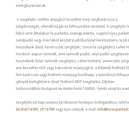
melegburkolatnak.
A szegélyléc sokféle anyagból készülhet mely meghatározza a
tulajdonságait, ellenállóságát és felhasználási területet. A szegélyléc 
fából amit álltalában fa parketta, szalagparketta, csaphornyos parket
svédpadló vagy más fából készült padlóburkolat keretezésére, lezár
használunk (lásd: furnérozott szegélyléc, tömörfa szegélyléc). Lehet 
hordozó alapon laminált, amit laminált padló, vinyl padló szegélyez
használunk (lásd: laminált szegélyléc). Lehet festhető, univerzális szegé
ami készülhet HDF vagy habosított műanyagból, a felületét festhető fó
fém kasírozás vagy festhető műanyag boríthatja, a különböző felhasz
igények kielégítésére (lásd: festhető MDF szegélyléc). Díjtalan
házhozszállítás Budapest területén belül 100000,- feletti vásárlás ese
Szegélyléccel kapcsolatos kérdéseivel forduljon kollégáinkhoz, telefo
06204314789
,
291 6708
vagy írjon nekünk e-mail:
info@lorincparkett