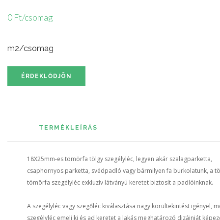
0 Ft/csomag
m2/csomag
ÉRDEKLŐDJÖN
TERMÉKLEÍRÁS
18X25mm-es tömörfa tölgy szegélyléc, legyen akár szalagparketta,
csaphornyos parketta, svédpadló vagy bármilyen fa burkolatunk, a tö
tömörfa szegélyléc exkluzív látványú keretet biztosít a padlóinknak.
A szegélyléc vagy szegőléc kiválasztása nagy körültekintést igényel, m
szegélyléc emeli ki és ad keretet a lakás meghatározó dizájnját képez