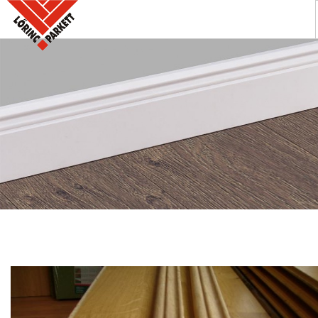
A PARKETTABOLT
KÍNÁLATUNK
SZAKINFORMÁCIÓK
KAPCSOLAT
AKCIÓK
REFERENCIÁINK
KERESÉS