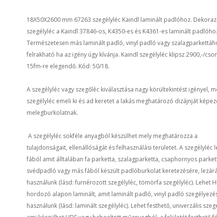
18X50X2600 mm 67263 szegélyléc Kaindl laminált padlóhoz. Dekora
szegélyléc a Kaindl 37846-os, K4350-es és K4361-es laminált padlóho
Természetesen más laminált padló, vinyl padló vagy szalagparkettáho
felrakható ha az igény úgy kívánja. Kaindl szegélyléc klipsz 2900,-/cs
15fm-re elegendő. Kód: 50/18.
A szegélyléc vagy szegőléc kiválasztása nagy körültekintést igényel, m
szegélyléc emeli ki és ad keretet a lakás meghatározó dizájnját képez
melegburkolatnak.
A szegélyléc sokféle anyagból készülhet mely meghatározza a
tulajdonságait, ellenállóságát és felhasználási területet. A szegélyléc 
fából amit álltalában fa parketta, szalagparketta, csaphornyos parket
svédpadló vagy más fából készült padlóburkolat keretezésére, lezár
használunk (lásd: furnérozott szegélyléc, tömörfa szegélyléc). Lehet 
hordozó alapon laminált, amit laminált padló, vinyl padló szegélyez
használunk (lásd: laminált szegélyléc). Lehet festhető, univerzális szegé