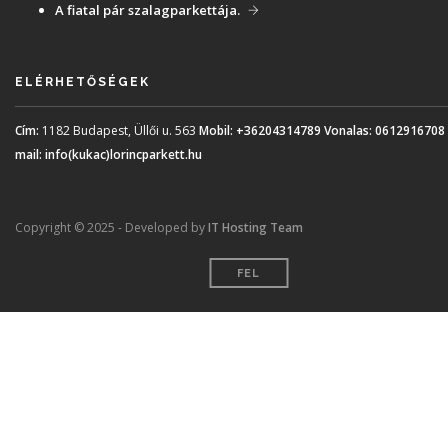
A fiatal pár szalagparkettája.
ELÉRHETŐSÉGEK
Cím:
1182 Budapest, Üllői u. 563
Mobil:
+36204314789
Vonalas:
0612916708
mail:
info(kukac)lorincparkett.hu
Copyright © 2025 - Developed by
IT Hosting Team
FEL