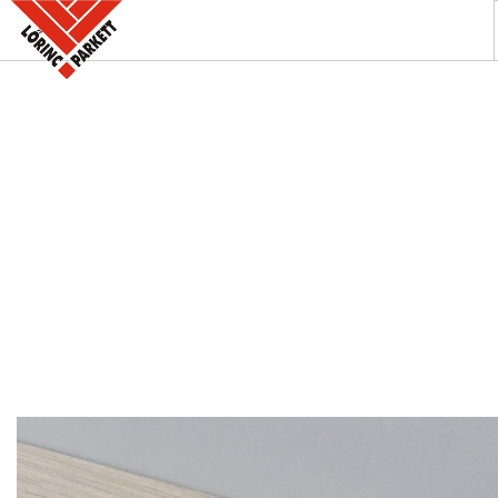
A PARKETTABOLT
KÍNÁLATUNK
SZAKINFORMÁCIÓK
KAPCSOLAT
AKCIÓK
REFERENCIÁINK
KERESÉS