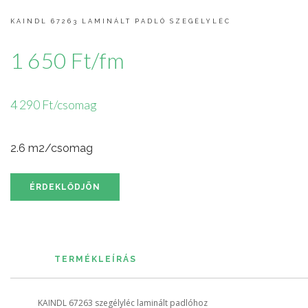
KAINDL 67263 LAMINÁLT PADLÓ SZEGÉLYLÉC
1 650 Ft/fm
4 290 Ft/csomag
2.6 m2/csomag
ÉRDEKLŐDJÖN
TERMÉKLEÍRÁS
KAINDL 67263 szegélyléc laminált padlóhoz