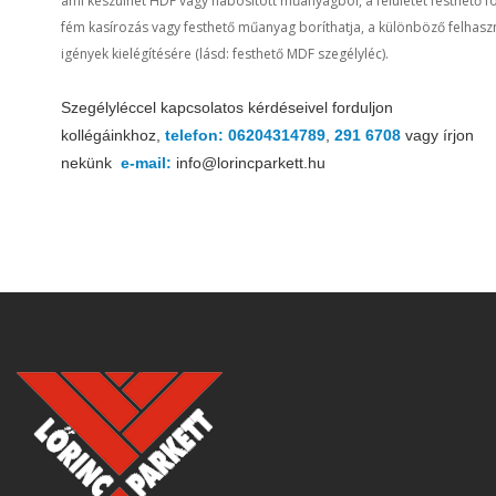
ami készülhet HDF vagy habosított műanyagból, a felületét festhető fó
fém kasírozás vagy festhető műanyag boríthatja, a különböző felhasz
igények kielégítésére (lásd: festhető MDF szegélyléc).
Szegélyléccel kapcsolatos kérdéseivel
forduljon
kollégáinkhoz,
telefon: 06204314789
,
291 6708
vagy írjon
nekünk
e-mail:
info@lorincparkett.hu