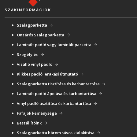
SZAKINFORMÁCIÓK
Szalagparketta
Önzárós Szalagparketta
Laminált padló vagy laminált parketta
Szegélyléc
Vízálló vinyl padló
Klikkes padló lerakási útmutató
Szalagparketta tisztítása és karbantartása
Laminált padló ápolása és karbantartása
Vinyl padló tisztítása és karbantartása
Fafajok keménysége
Beszállítóink
Szalagparketta három sávos kialakítása