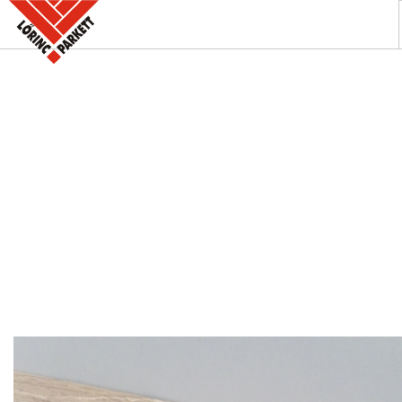
A PARKETTABOLT
KÍNÁLATUNK
SZAKINFORMÁCIÓK
KAPCSOLAT
AKCIÓK
REFERENCIÁINK
KERESÉS