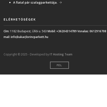
A fiatal pár szalagparkettája.
ELÉRHETŐSÉGEK
Cím:
1182 Budapest, Üllői u. 563
Mobil:
+36204314789
Vonalas:
0612916708
mail:
info(kukac)lorincparkett.hu
Copyright © 2025 - Developed by
IT Hosting Team
FEL