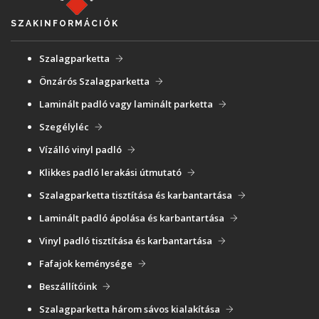
SZAKINFORMÁCIÓK
Szalagparketta
Önzárós Szalagparketta
Laminált padló vagy laminált parketta
Szegélyléc
Vízálló vinyl padló
Klikkes padló lerakási útmutató
Szalagparketta tisztítása és karbantartása
Laminált padló ápolása és karbantartása
Vinyl padló tisztítása és karbantartása
Fafajok keménysége
Beszállítóink
Szalagparketta három sávos kialakítása