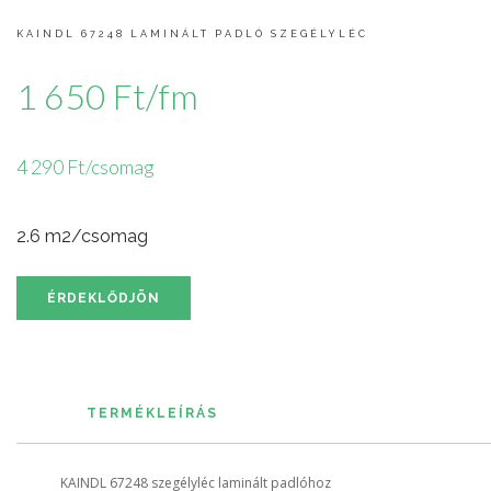
KAINDL 67248 LAMINÁLT PADLÓ SZEGÉLYLÉC
1 650 Ft/fm
4 290 Ft/csomag
2.6 m2/csomag
ÉRDEKLŐDJÖN
TERMÉKLEÍRÁS
KAINDL 67248 szegélyléc laminált padlóhoz