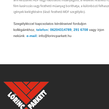
ami készülhet HDF vagy habosított műanyagból, a felületét festhető fó
fém kasírozás vagy festhető műanyag boríthatja, a különböző felhasz
igények kielégítésére (lásd: festhető MDF szegélyléc).
Szegélyléccel kapcsolatos kérdéseivel
forduljon
kollégáinkhoz,
telefon: 06204314789
,
291 6708
vagy írjon
nekünk
e-mail:
info@lorincparkett.hu