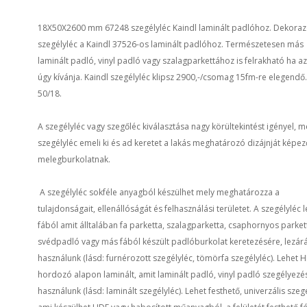
18X50X2600 mm 67248 szegélyléc Kaindl laminált padlóhoz. Dekora
szegélyléc a Kaindl 37526-os laminált padlóhoz. Természetesen más
laminált padló, vinyl padló vagy szalagparkettához is felrakható ha az
úgy kívánja. Kaindl szegélyléc klipsz 2900,-/csomag 15fm-re elegendő
50/18.
A szegélyléc vagy szegőléc kiválasztása nagy körültekintést igényel, m
szegélyléc emeli ki és ad keretet a lakás meghatározó dizájnját képez
melegburkolatnak.
A szegélyléc sokféle anyagból készülhet mely meghatározza a
tulajdonságait, ellenállóságát és felhasználási területet. A szegélyléc 
fából amit álltalában fa parketta, szalagparketta, csaphornyos parket
svédpadló vagy más fából készült padlóburkolat keretezésére, lezár
használunk (lásd: furnérozott szegélyléc, tömörfa szegélyléc). Lehet 
hordozó alapon laminált, amit laminált padló, vinyl padló szegélyez
használunk (lásd: laminált szegélyléc). Lehet festhető, univerzális szegé