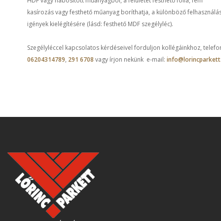
HDF vagy habosított műanyagból, a felületét festhető fólia, fém
kasírozás vagy festhető műanyag boríthatja, a különböző felhasználás
igények kielégítésére (lásd: festhető MDF szegélyléc).
Szegélyléccel kapcsolatos kérdéseivel forduljon kollégáinkhoz, telefo
06204314789
,
291 6708
vagy írjon nekünk e-mail:
info@lorincparkett