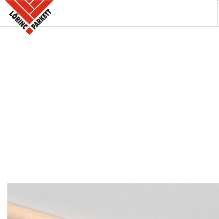
A PARKETTABOLT
KÍNÁLATUNK
SZAKINFORMÁCIÓK
KAPCSOLAT
AKCIÓK
REFERENCIÁINK
KERESÉS