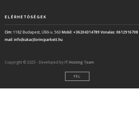
ELÉRHETŐSÉGEK
Cím:
1182 Budapest, Üllői u. 563
Mobil:
+36204314789
Vonalas:
0612916708
mail:
info(kukac)lorincparkett.hu
Copyright © 2025 - Developed by
IT Hosting Team
FEL