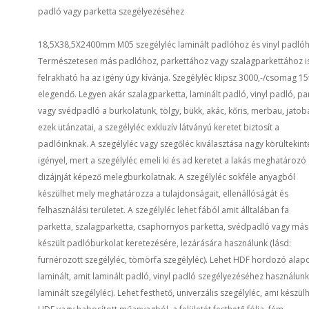
padló vagy parketta szegélyezéséhez
18,5X38,5X2400mm M05 szegélyléc laminált padlóhoz és vinyl padlóh
Természetesen más padlóhoz, parkettához vagy szalagparkettához i
felrakható ha az igény úgy kívánja. Szegélyléc klipsz 3000,-/csomag 1
elegendő. Legyen akár szalagparketta, laminált padló, vinyl padló, pa
vagy svédpadló a burkolatunk, tölgy, bükk, akác, kőris, merbau, jatob
ezek utánzatai, a szegélyléc exkluzív látványú keretet biztosít a
padlóinknak. A szegélyléc vagy szegőléc kiválasztása nagy körültekint
igényel, mert a szegélyléc emeli ki és ad keretet a lakás meghatározó
dizájnját képező melegburkolatnak. A szegélyléc sokféle anyagból
készülhet mely meghatározza a tulajdonságait, ellenállóságát és
felhasználási területet. A szegélyléc lehet fából amit álltalában fa
parketta, szalagparketta, csaphornyos parketta, svédpadló vagy más
készült padlóburkolat keretezésére, lezárására használunk (lásd:
furnérozott szegélyléc, tömörfa szegélyléc). Lehet HDF hordozó alap
laminált, amit laminált padló, vinyl padló szegélyezéséhez használunk
laminált szegélyléc). Lehet festhető, univerzális szegélyléc, ami készül