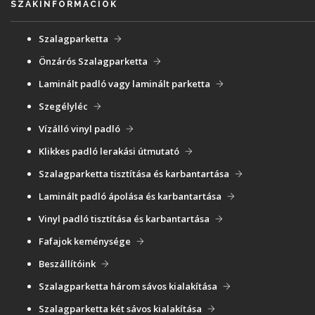
SZAKINFORMÁCIÓK
Szalagparketta
Önzárós Szalagparketta
Laminált padló vagy laminált parketta
Szegélyléc
Vízálló vinyl padló
Klikkes padló lerakási útmutató
Szalagparketta tisztítása és karbantartása
Laminált padló ápolása és karbantartása
Vinyl padló tisztítása és karbantartása
Fafajok keménysége
Beszállítóink
Szalagparketta három sávos kialakítása
Szalagparketta két sávos kialakítása