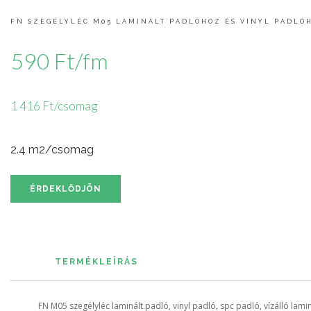
FN SZEGÉLYLÉC M05 LAMINÁLT PADLÓHOZ ÉS VINYL PADLÓ
590 Ft/fm
1 416 Ft/csomag
2.4 m2/csomag
ÉRDEKLŐDJÖN
TERMÉKLEÍRÁS
FN M05 szegélyléc laminált padló, vinyl padló, spc padló, vízálló lamin