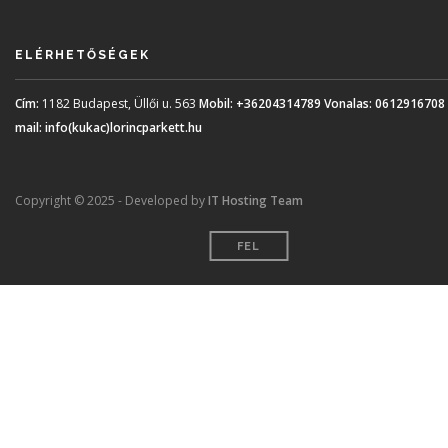
ELÉRHETŐSÉGEK
Cím:
1182 Budapest, Üllői u. 563
Mobil:
+36204314789
Vonalas:
0612916708
mail:
info(kukac)lorincparkett.hu
Copyright © 2025 - Developed by
IT Hosting Team
FEL