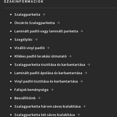
SZAKINFORMÁCIÓK
Szalagparketta
Önzárós Szalagparketta
Laminált padló vagy laminált parketta
Szegélyléc
Vízálló vinyl padló
Klikkes padló lerakási útmutató
Szalagparketta tisztítása és karbantartása
Laminált padló ápolása és karbantartása
Vinyl padló tisztítása és karbantartása
Fafajok keménysége
Beszállítóink
Szalagparketta három sávos kialakítása
Szalagparketta két sávos kialakítása