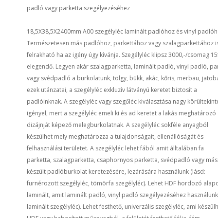
padló vagy parketta szegélyezéséhez
18,5X38,5X2400mm A00 szegélyléc laminált padlóhoz és vinyl padlóh
Természetesen más padlóhoz, parkettához vagy szalagparkettához i
felrakható ha az igény úgy kívánja. Szegélyléc klipsz 3000,-/csomag 1
elegendő. Legyen akár szalagparketta, laminált padló, vinyl padló, pa
vagy svédpadló a burkolatunk, tölgy, bükk, akác, kőris, merbau, jatob
ezek utánzatai, a szegélyléc exkluzív látványú keretet biztosít a
padlóinknak. A szegélyléc vagy szegőléc kiválasztása nagy körültekint
igényel, mert a szegélyléc emeli ki és ad keretet a lakás meghatározó
dizájnját képező melegburkolatnak. A szegélyléc sokféle anyagból
készülhet mely meghatározza a tulajdonságait, ellenállóságát és
felhasználási területet. A szegélyléc lehet fából amit álltalában fa
parketta, szalagparketta, csaphornyos parketta, svédpadló vagy más
készült padlóburkolat keretezésére, lezárására használunk (lásd:
furnérozott szegélyléc, tömörfa szegélyléc). Lehet HDF hordozó alap
laminált, amit laminált padló, vinyl padló szegélyezéséhez használunk
laminált szegélyléc). Lehet festhető, univerzális szegélyléc, ami készül