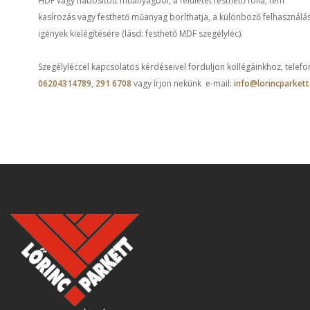
HDF vagy habosított műanyagból, a felületét festhető fólia, fém
kasírozás vagy festhető műanyag boríthatja, a különböző felhasználás
igények kielégítésére (lásd: festhető MDF szegélyléc).
Szegélyléccel kapcsolatos kérdéseivel forduljon kollégáinkhoz, telefo
06204314789
,
291 6708
vagy írjon nekünk e-mail:
info@lorincparkett