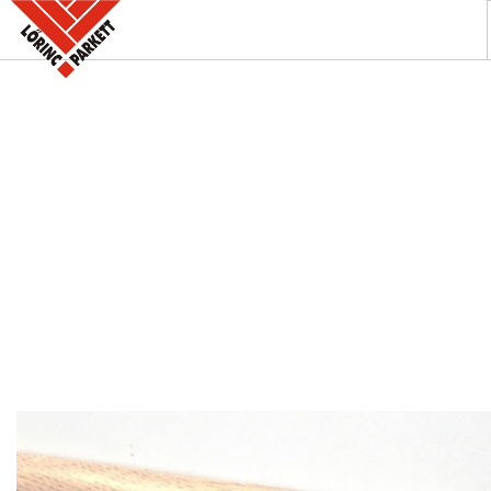
A PARKETTABOLT
KÍNÁLATUNK
SZAKINFORMÁCIÓK
KAPCSOLAT
AKCIÓK
REFERENCIÁINK
KERESÉS