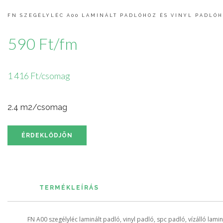
FN SZEGÉLYLÉC A00 LAMINÁLT PADLÓHOZ ÉS VINYL PADLÓ
590 Ft/fm
1 416 Ft/csomag
2.4 m2/csomag
ÉRDEKLŐDJÖN
TERMÉKLEÍRÁS
FN A00 szegélyléc laminált padló, vinyl padló, spc padló, vízálló lamin