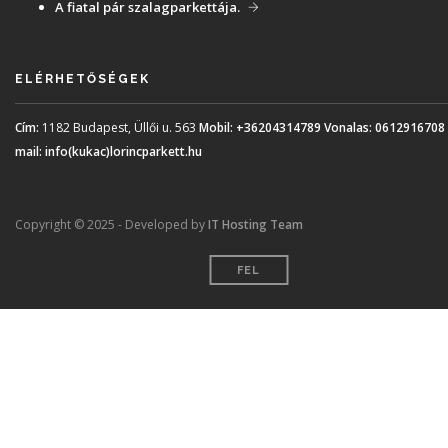
A fiatal pár szalagparkettája.
ELÉRHETŐSÉGEK
Cím:
1182 Budapest, Üllői u. 563
Mobil:
+36204314789
Vonalas:
0612916708
mail:
info(kukac)lorincparkett.hu
Copyright © 2025 - Developed by
IT Hosting Team
FEL