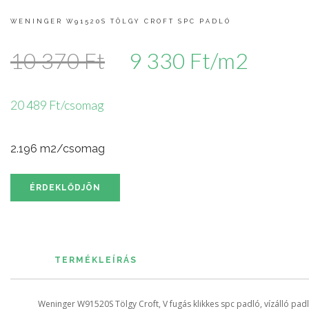
WENINGER W91520S TÖLGY CROFT SPC PADLÓ
10 370 Ft
9 330 Ft/m2
20 489 Ft/csomag
2.196 m2/csomag
ÉRDEKLŐDJÖN
TERMÉKLEÍRÁS
Weninger W91520S Tölgy Croft, V fugás klikkes spc padló, vízálló pad