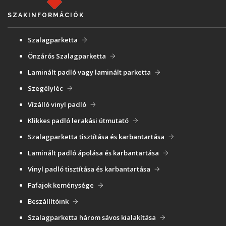
SZAKINFORMÁCIÓK
Szalagparketta
Önzárós Szalagparketta
Laminált padló vagy laminált parketta
Szegélyléc
Vízálló vinyl padló
Klikkes padló lerakási útmutató
Szalagparketta tisztítása és karbantartása
Laminált padló ápolása és karbantartása
Vinyl padló tisztítása és karbantartása
Fafajok keménysége
Beszállítóink
Szalagparketta három sávos kialakítása