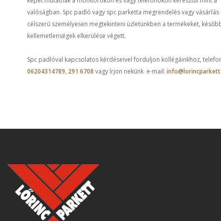
képet mutatnak a monitorokon és vagy telefonokon keresztül mint a
valóságban. Spc padló vagy spc parketta megrendelés vagy vásárlás 
célszerű személyesen megtekinteni üzletünkben a termékeket, későb
kellemetlenségek elkerülése végett.
Spc padlóval kapcsolatos kérdéseivel forduljon kollégáinkhoz, telefo
06204314789
,
291 6708
vagy írjon nekünk e-mail:
info@lorincparkett