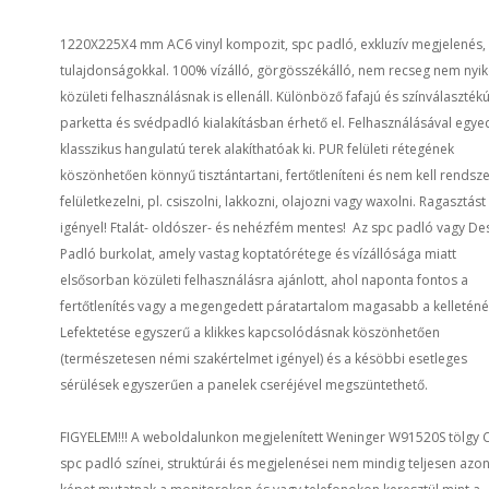
1220X225X4 mm AC6 vinyl kompozit, spc padló, exkluzív megjelenés, 
tulajdonságokkal. 100% vízálló, görgösszékálló, nem recseg nem nyi
közületi felhasználásnak is ellenáll. Különböző fafajú és színválasztékú
parketta és svédpadló kialakításban érhető el. Felhasználásával egye
klasszikus hangulatú terek alakíthatóak ki. PUR felületi rétegének
köszönhetően könnyű tisztántartani, fertőtleníteni és nem kell rendsz
felületkezelni, pl. csiszolni, lakkozni, olajozni vagy waxolni. Ragasztás
igényel! Ftalát- oldószer- és nehézfém mentes! Az spc padló vagy De
Padló burkolat, amely vastag koptatórétege és vízállósága miatt
elsősorban közületi felhasználásra ajánlott, ahol naponta fontos a
fertőtlenítés vagy a megengedett páratartalom magasabb a kelleténé
Lefektetése egyszerű a klikkes kapcsolódásnak köszönhetően
(természetesen némi szakértelmet igényel) és a késöbbi esetleges
sérülések egyszerűen a panelek cseréjével megszüntethető.
FIGYELEM!!! A weboldalunkon megjelenített Weninger W91520S tölgy C
spc padló színei, struktúrái és megjelenései nem mindig teljesen azo