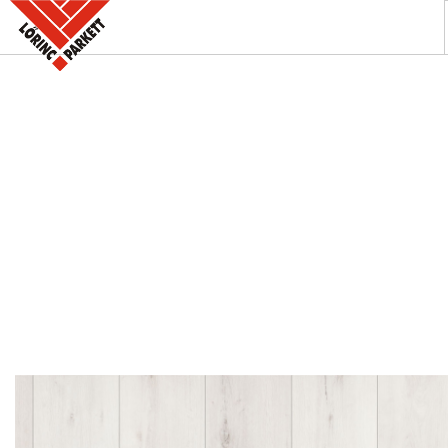
A PARKETTABOLT
KÍNÁLATUNK
SZAKINFORMÁCIÓK
KAPCSOLAT
AKCIÓK
REFERENCIÁINK
KERESÉS