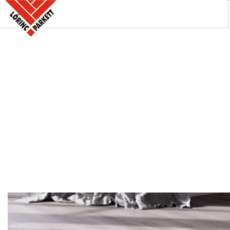
A PARKETTABOLT
KÍNÁLATUNK
SZAKINFORMÁCIÓK
KAPCSOLAT
AKCIÓK
REFERENCIÁINK
KERESÉS