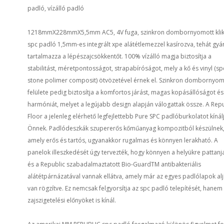
padló, vízálló padló
1218mmX228mmX5,5mm AC5, 4V fuga, szinkron dombornyomott kli
spc padló 1,5mm-es integrált xpe alátétlemezzel kasírozva, tehát gyár
tartalmazza a lépészajcsökkentőt. 100% vízálló magja biztosítja a
stabilitást, méretpontosságot, strapabíróságot, mely a kő és vinyl (sp
stone polimer composit) ötvözetével érnek el. Szinkron dombornyom
felülete pedig biztosítja a komfortos járást, magas kopásállóságot és
harmóniát, melyet a legújabb design alapján válogattak össze. A Repu
Floor a jelenleg elérhető legfejlettebb Pure SPC padlóburkolatot kínál
Önnek. Padlódeszkák szupererős kőműanyag kompozitból készülnek
amely erős és tartós, ugyanakkor rugalmas és könnyen lerakható. A
panelok illeszkedését úgy tervezték, hogy könnyen a helyükre pattanj
és a Republic szabadalmaztatott Bio-GuardTM antibakteriális
alátétpárnázatával vannak ellátva, amely már az egyes padlólapok al
van rögzítve. Ez nemcsak felgyorsítja az spc padló telepítését, hanem 
zajszigetelési előnyöket is kínál.