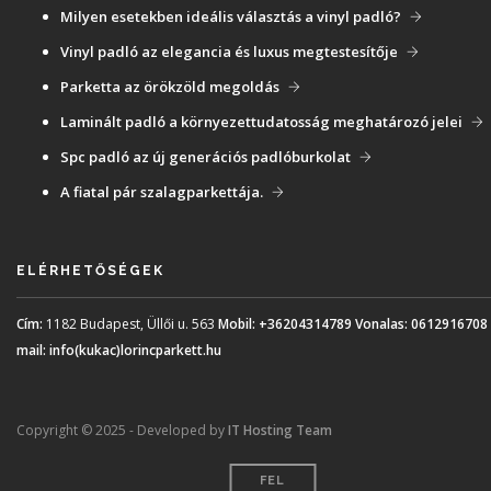
Milyen esetekben ideális választás a vinyl padló?
Vinyl padló az elegancia és luxus megtestesítője
Parketta az örökzöld megoldás
Laminált padló a környezettudatosság meghatározó jelei
Spc padló az új generációs padlóburkolat
A fiatal pár szalagparkettája.
ELÉRHETŐSÉGEK
Cím:
1182 Budapest, Üllői u. 563
Mobil:
+36204314789
Vonalas:
0612916708
mail:
info(kukac)lorincparkett.hu
Copyright © 2025 - Developed by
IT Hosting Team
FEL