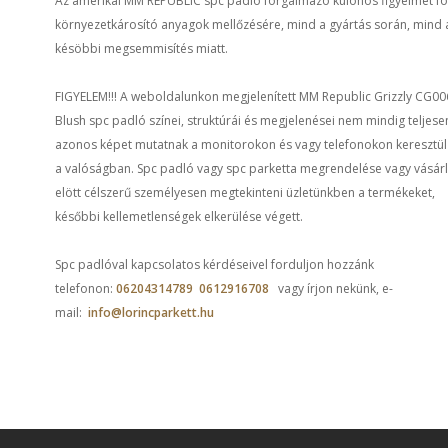
Az amerikai MM REPUBLIC spc padló forgalmazó különös figyelmet fo
környezetkárosító anyagok mellőzésére, mind a gyártás során, mind 
késöbbi megsemmisítés miatt.
FIGYELEM!!! A weboldalunkon megjelenített MM Republic Grizzly CG00
Blush spc padló színei, struktúrái és megjelenései nem mindig teljese
azonos képet mutatnak a monitorokon és vagy telefonokon keresztül
a valóságban. Spc padló vagy spc parketta megrendelése vagy vásár
elött célszerű személyesen megtekinteni üzletünkben a termékeket,
későbbi kellemetlenségek elkerülése végett.
Spc padlóval kapcsolatos kérdéseivel forduljon hozzánk
telefonon:
06204314789
0612916708
vagy írjon nekünk, e-
mail:
info@lorincparkett.hu