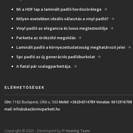
Mi a HDF lap a laminált padló hordozórétege
Milyen esetekben ideális választás a vinyl padló?
Vinyl padló az elegancia és luxus megtestesítője
Parketta az örökzöld megoldás
Laminált padló a környezettudatosság meghatározó jelei
Spc padló az új generációs padlóburkolat
A fiatal pár szalagparkettája.
ELÉRHETŐSÉGEK
Cím:
1182 Budapest, Üllői u. 563
Mobil:
+36204314789
Vonalas:
0612916708
mail:
info(kukac)lorincparkett.hu
Copyright © 2025 - Developed by
IT Hosting Team