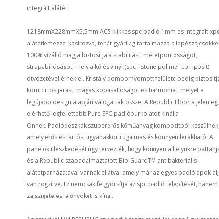
integrált alátét
1218mmX228mmX5,5mm AC5 klikkes spc padló 1mm-es integrált xp
alátétlemezzel kasírozva, tehát gyárilag tartalmazza a lépészajcsökke
100% vízálló magja biztosítja a stabilitást, méretpontosságot,
strapabíróságot, mely a kő és vinyl (spc= stone polimer composit)
ötvözetével érnek el. Kristály dombornyomott felülete pedig biztosítj
komfortos járást, magas kopásállóságot és harmóniát, melyet a
legújabb design alapján válogattak össze. A Republic Floor a jelenleg
elérhető legfejlettebb Pure SPC padlóburkolatot kínálja
Önnek. Padlódeszkák szupererős kőműanyag kompozitból készülnek
amely erős és tartós, ugyanakkor rugalmas és könnyen lerakható. A
panelok illeszkedését úgy tervezték, hogy könnyen a helyükre pattanj
és a Republic szabadalmaztatott Bio-GuardTM antibakteriális
alátétpárnázatával vannak ellátva, amely már az egyes padlólapok al
van rögzítve. Ez nemcsak felgyorsítja az spc padló telepítését, hanem 
zajszigetelési előnyöket is kínál.