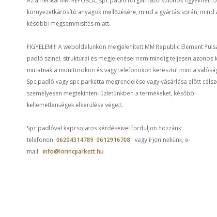
Az amerikai MM REPUBLIC spc padló forgalmazó különös figyelmet fo
környezetkárosító anyagok mellőzésére, mind a gyártás során, mind 
késöbbi megsemmisítés miatt.
FIGYELEM!!! A weboldalunkon megjelenített MM Republic Element Puls
padló színei, struktúrái és megjelenései nem mindig teljesen azonos 
mutatnak a monitorokon és vagy telefonokon keresztül mint a valósá
Spc padló vagy spc parketta megrendelése vagy vásárlása elött célsz
személyesen megtekinteni üzletünkben a termékeket, későbbi
kellemetlenségek elkerülése végett.
Spc padlóval kapcsolatos kérdéseivel forduljon hozzánk
telefonon:
06204314789
0612916708
vagy írjon nekünk, e-
mail:
info@lorincparkett.hu