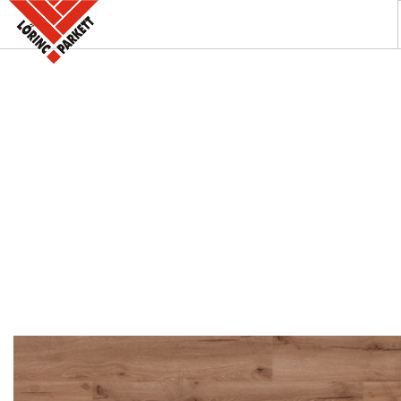
A PARKETTABOLT
KÍNÁLATUNK
SZAKINFORMÁCIÓK
KAPCSOLAT
AKCIÓK
REFERENCIÁINK
KERESÉS