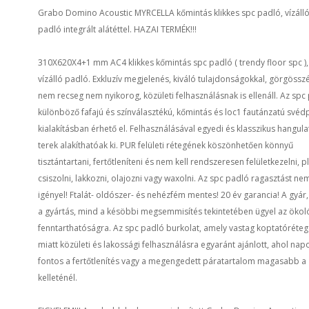
Grabo Domino Acoustic MYRCELLA kőmintás klikkes spc padló, vízáll
padló integrált alátéttel. HAZAI TERMÉK!!!
310X620X4+1 mm AC4 klikkes kőmintás spc padló ( trendy floor spc ),
vízálló padló. Exkluzív megjelenés, kiváló tulajdonságokkal, görgösszé
nem recseg nem nyikorog, közületi felhasználásnak is ellenáll. Az spc
különböző fafajú és színválasztékú, kőmintás és loc1 fautánzatú své
kialakításban érhető el. Felhasználásával egyedi és klasszikus hangula
terek alakíthatóak ki. PUR felületi rétegének köszönhetően könnyű
tisztántartani, fertőtleníteni és nem kell rendszeresen felületkezelni, pl
csiszolni, lakkozni, olajozni vagy waxolni. Az spc padló ragasztást ne
igényel! Ftalát- oldószer- és nehézfém mentes! 20 év garancia! A gyár
a gyártás, mind a késöbbi megsemmisítés tekintetében ügyel az ökol
fenntarthatóságra. Az spc padló burkolat, amely vastag koptatóréte
miatt közületi és lakossági felhasználásra egyaránt ajánlott, ahol nap
fontos a fertőtlenítés vagy a megengedett páratartalom magasabb a
kelleténél.