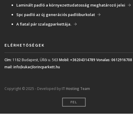
Laminált padló a környezettudatosság meghatározó jelei
Spc padló az új generációs padlóburkolat
A fiatal pár szalagparkettája.
ELÉRHETŐSÉGEK
Cím:
1182 Budapest, Üllői u. 563
Mobil:
+36204314789
Vonalas:
0612916708
mail:
info(kukac)lorincparkett.hu
Copyright © 2025 - Developed by
IT Hosting Team
FEL