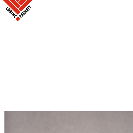
A PARKETTABOLT
KÍNÁLATUNK
SZAKINFORMÁCIÓK
KAPCSOLAT
AKCIÓK
REFERENCIÁINK
KERESÉS