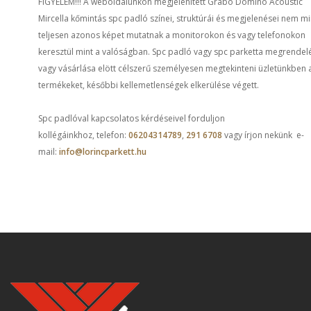
FIGYELEM!!! A weboldalunkon megjelenített Grabo Domino Acoustic
Mircella kőmintás spc padló színei, struktúrái és megjelenései nem m
teljesen azonos képet mutatnak a monitorokon és vagy telefonokon
keresztül mint a valóságban. Spc padló vagy spc parketta megrendel
vagy vásárlása elött célszerű személyesen megtekinteni üzletünkben 
termékeket, későbbi kellemetlenségek elkerülése végett.
Spc padlóval kapcsolatos kérdéseivel forduljon
kollégáinkhoz, telefon:
06204314789
,
291 6708
vagy írjon nekünk e-
mail:
info@lorincparkett.hu