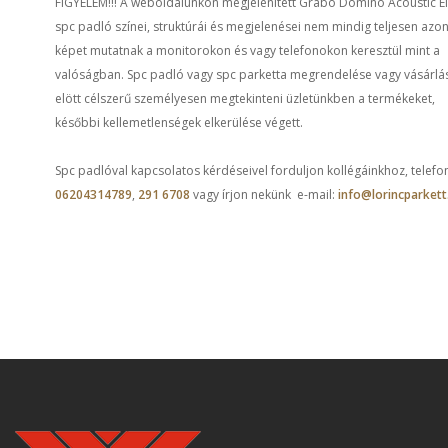
FIGYELEM!!! A weboldalunkon megjelenített Grabo Domino Acoustic El
spc padló színei, struktúrái és megjelenései nem mindig teljesen azo
képet mutatnak a monitorokon és vagy telefonokon keresztül mint a
valóságban. Spc padló vagy spc parketta megrendelése vagy vásárlá
elött célszerű személyesen megtekinteni üzletünkben a termékeket,
későbbi kellemetlenségek elkerülése végett.
Spc padlóval kapcsolatos kérdéseivel forduljon kollégáinkhoz, telefo
06204314789
,
291 6708
vagy írjon nekünk e-mail:
info@lorincparkett