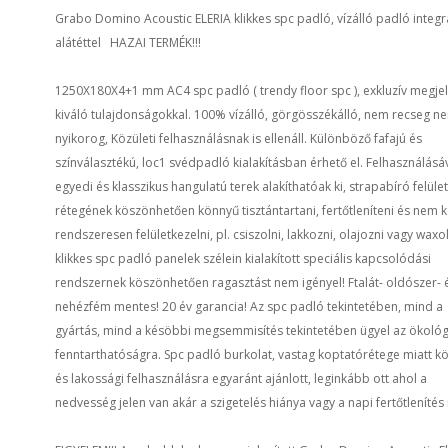
Grabo Domino Acoustic ELERIA klikkes spc padló, vízálló padló integr
alátéttel HAZAI TERMÉK!!!
1250X180X4+1 mm AC4 spc padló ( trendy floor spc ), exkluzív megje
kiváló tulajdonságokkal. 100% vízálló, görgösszékálló, nem recseg n
nyikorog, Közületi felhasználásnak is ellenáll. Különböző fafajú és
színválasztékú, loc1 svédpadló kialakításban érhető el. Felhasználásá
egyedi és klasszikus hangulatú terek alakíthatóak ki, strapabíró felület
rétegének köszönhetően könnyű tisztántartani, fertőtleníteni és nem k
rendszeresen felületkezelni, pl. csiszolni, lakkozni, olajozni vagy waxol
klikkes spc padló panelek szélein kialakított speciális kapcsolódási
rendszernek köszönhetően ragasztást nem igényel! Ftalát- oldószer- 
nehézfém mentes! 20 év garancia! Az spc padló tekintetében, mind a
gyártás, mind a késöbbi megsemmisítés tekintetében ügyel az ökológ
fenntarthatóságra. Spc padló burkolat, vastag koptatórétege miatt kö
és lakossági felhasználásra egyaránt ajánlott, leginkább ott ahol a
nedvesség jelen van akár a szigetelés hiánya vagy a napi fertőtlenítés 