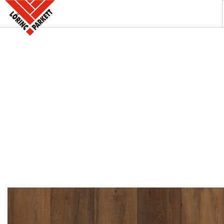
A PARKETTABOLT
KÍNÁLATUNK
SZAKINFORMÁCIÓK
KAPCSOLAT
AKCIÓK
REFERENCIÁINK
KERESÉS