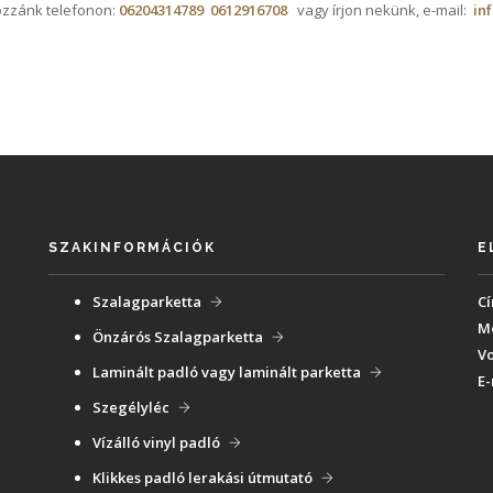
ozzánk telefonon:
06204314789
0612916708
vagy írjon nekünk, e-mail:
in
SZAKINFORMÁCIÓK
E
Szalagparketta
Cí
Mo
Önzárós Szalagparketta
Vo
Laminált padló vagy laminált parketta
E-
Szegélyléc
Vízálló vinyl padló
Klikkes padló lerakási útmutató