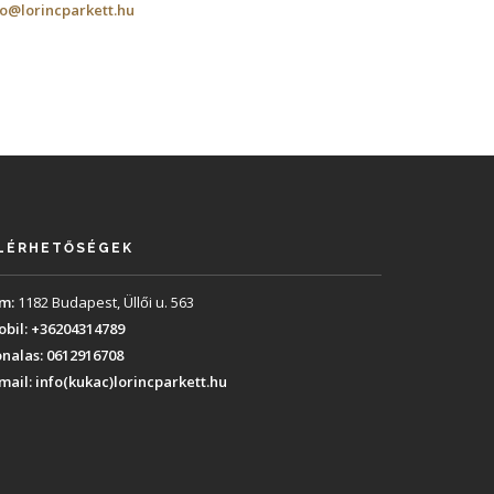
fo@lorincparkett.hu
LÉRHETŐSÉGEK
m:
1182 Budapest, Üllői u. 563
bil:
+36204314789
nalas:
0612916708
mail:
info(kukac)lorincparkett.hu