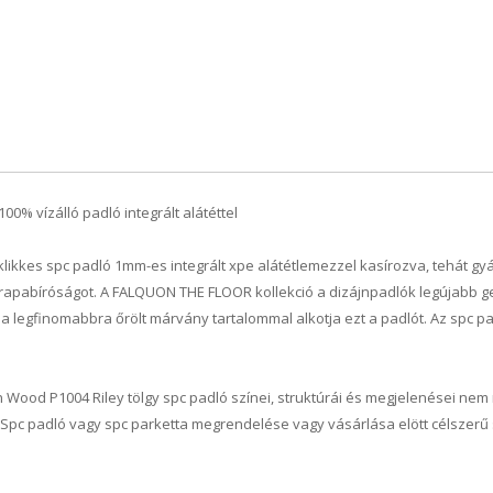
00% vízálló padló integrált alátéttel
es spc padló 1mm-es integrált xpe alátétlemezzel kasírozva, tehát gyár
 strapabíróságot. A FALQUON THE FLOOR kollekció a dizájnpadlók legújabb g
legfinomabbra őrölt márvány tartalommal alkotja ezt a padlót. Az spc pa
n Wood P1004 Riley tölgy spc padló színei, struktúrái és megjelenései ne
. Spc padló vagy spc parketta megrendelése vagy vásárlása elött célszer