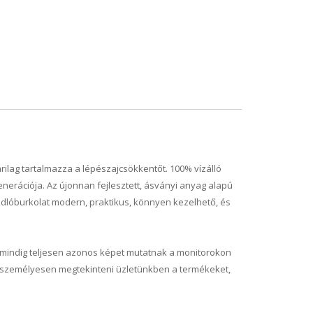
ilag tartalmazza a lépészajcsökkentőt. 100% vízálló
enerációja. Az újonnan fejlesztett, ásványi anyag alapú
dlóburkolat modern, praktikus, könnyen kezelhető, és
m mindig teljesen azonos képet mutatnak a monitorokon
ű személyesen megtekinteni üzletünkben a termékeket,