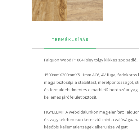
TERMÉKLEÍRÁS
Falquon Wood P1004 Riley tölgy klikkes spc padló, 1
1500mmX200mmX5+1mm AC6, 4V fuga, fadekoros klikk
magja biztosítja a stabilitást, méretpontosságot,
és formaldehidmentes e.marble® hordozóanyag, a 
kellemes járófelület biztosít.
FIGYELEM!!! A weboldalunkon megjelenített Falquo
és vagy telefonokon keresztül mint a valóságban
későbbi kellemetlenségek elkerülése végett.