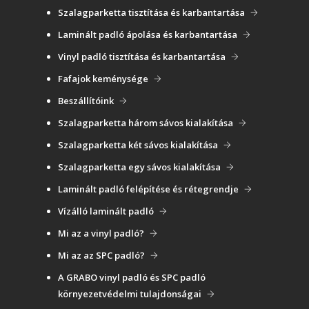
Szalagparketta tisztítása és karbantartása
Laminált padló ápolása és karbantartása
Vinyl padló tisztítása és karbantartása
Fafajok keménysége
Beszállítóink
Szalagparketta három sávos kialakítása
Szalagparketta két sávos kialakítása
Szalagparketta egy sávos kialakítása
Laminált padló felépítése és rétegrendje
Vízálló laminált padló
Mi az a vinyl padló?
Mi az az SPC padló?
A GRABO vinyl padló és SPC padló
környezetvédelmi tulajdonságai