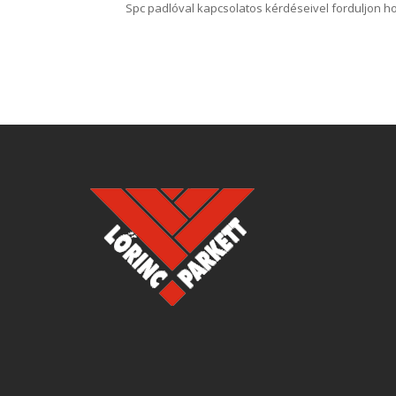
Spc padlóval kapcsolatos kérdéseivel forduljon h