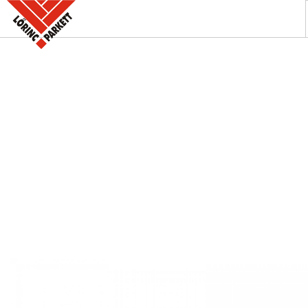
A PARKETTABOLT
KÍNÁLATUNK
SZAKINFORMÁCIÓK
KAPCSOLAT
AKCIÓK
REFERENCIÁINK
KERESÉS