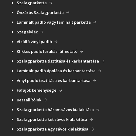
Szalagparketta
Önzárós Szalagparketta
Laminált padló vagy laminált parketta
Szegélyléc
Vízálló vinyl padló
Klikkes padló lerakási útmutató
Szalagparketta tisztítása és karbantartása
Laminált padló ápolása és karbantartása
Vinyl padló tisztítása és karbantartása
Fafajok keménysége
Beszállítóink
Szalagparketta három sávos kialakítása
Szalagparketta két sávos kialakítása
Szalagparketta egy sávos kialakítása