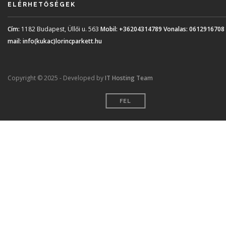
ELÉRHETŐSÉGEK
Cím:
1182 Budapest, Üllői u. 563
Mobil:
+36204314789
Vonalas:
0612916708
mail:
info(kukac)lorincparkett.hu
Copyright © 2025 - Developed by
IT Hosting Team
FEL