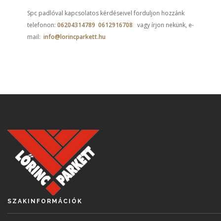
Spc padlóval kapcsolatos kérdéseivel forduljon hozzánk
telefonon:
06204314789
0612916708
vagy írjon nekünk, e-
mail:
info@lorincparkett.hu
SZAKINFORMÁCIÓK