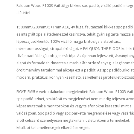
Falquon Wood P1003 Vail tölgy klikkes spc padló, vízálló padló integr
alátéttel
1500mmX200mmX5+1mm AC6, 4V fuga, fautánzatú klikkes spc padl
es integrált xpe alátétlemezzel kasírozva, tehát gyárilag tartalmazza a
lépészajcsökkentőt. 100% vízálló magja biztosítja a stabilitást,
méretpontosságot, strapabíróságot. A FALQUON THE FLOOR kollekci
dizájnpadlók legújabb generációja. Az újonnan fejlesztett, ásványi an
alapú és formaldehidmentes e.marble® hordozóanyag, a legfinoma
őrölt márvány tartalommal alkotja ezt a padlót. Az spc padlóburkolat
modern, praktikus, könnyen kezelhető, és kellemes járófelület biztosít
FIGYELEM!!! A weboldalunkon megjelenített Falquon Wood P1003 Vail 
spc padló színei, struktúrái és megjelenései nem mindig teljesen azo
képet mutatnak a monitorokon és vagy telefonokon keresztül mint a
valóságban. Spc padló vagy spc parketta megrendelése vagy vásárlá
elött célszerű személyesen megtekinteni üzletünkben a termékeket,
későbbi kellemetlenségek elkerülése végett.