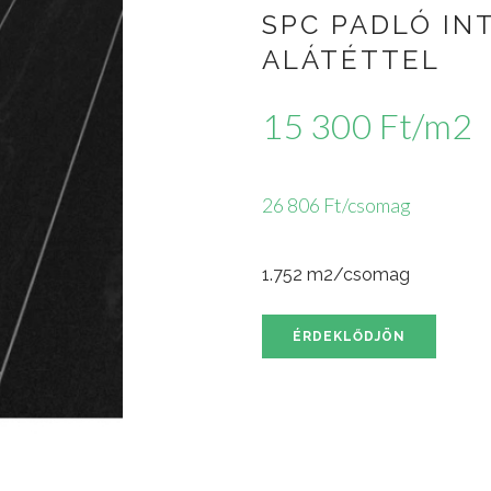
SPC PADLÓ IN
ALÁTÉTTEL
15 300 Ft/m2
26 806 Ft/csomag
1.752 m2/csomag
ÉRDEKLŐDJÖN