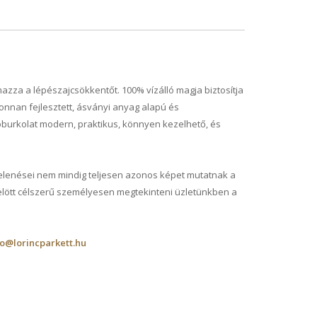
zza a lépészajcsökkentőt. 100% vízálló magja biztosítja
onnan fejlesztett, ásványi anyag alapú és
burkolat modern, praktikus, könnyen kezelhető, és
jelenései nem mindig teljesen azonos képet mutatnak a
elött célszerű személyesen megtekinteni üzletünkben a
fo@lorincparkett.hu