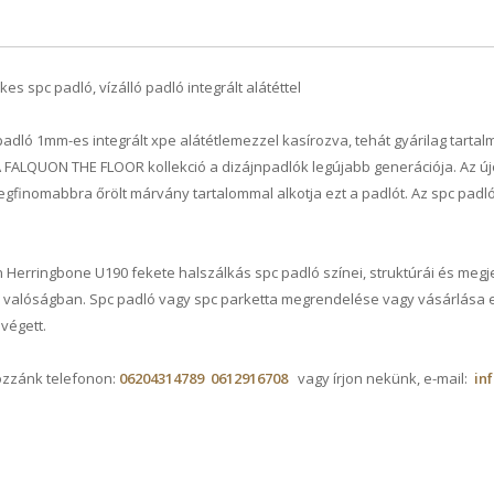
 spc padló, vízálló padló integrált alátéttel
ó 1mm-es integrált xpe alátétlemezzel kasírozva, tehát gyárilag tartalma
 A FALQUON THE FLOOR kollekció a dizájnpadlók legújabb generációja. Az új
finomabbra őrölt márvány tartalommal alkotja ezt a padlót. Az spc padló
n Herringbone U190 fekete halszálkás spc padló színei, struktúrái és meg
a valóságban. Spc padló vagy spc parketta megrendelése vagy vásárlása 
végett.
ozzánk telefonon:
06204314789
0612916708
vagy írjon nekünk, e-mail:
in