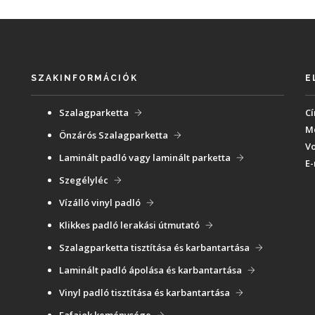
SZAKINFORMÁCIÓK
E
Szalagparketta
Cí
Mo
Önzárós Szalagparketta
Vo
Laminált padló vagy laminált parketta
E-
Szegélyléc
Vízálló vinyl padló
Klikkes padló lerakási útmutató
Szalagparketta tisztítása és karbantartása
Laminált padló ápolása és karbantartása
Vinyl padló tisztítása és karbantartása