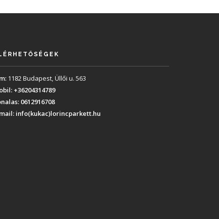
LÉRHETŐSÉGEK
m:
1182 Budapest, Üllői u. 563
bil:
+36204314789
nalas:
0612916708
mail:
info(kukac)lorincparkett.hu