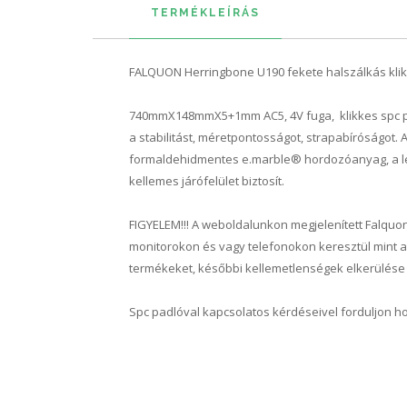
TERMÉKLEÍRÁS
FALQUON Herringbone U190 fekete halszálkás klikkes
740mmX148mmX5+1mm AC5, 4V fuga, klikkes spc padl
a stabilitást, méretpontosságot, strapabíróságot.
formaldehidmentes e.marble® hordozóanyag, a leg
kellemes járófelület biztosít.
FIGYELEM!!! A weboldalunkon megjelenített Falquo
monitorokon és vagy telefonokon keresztül mint 
termékeket, későbbi kellemetlenségek elkerülése 
Spc padlóval kapcsolatos kérdéseivel forduljon h