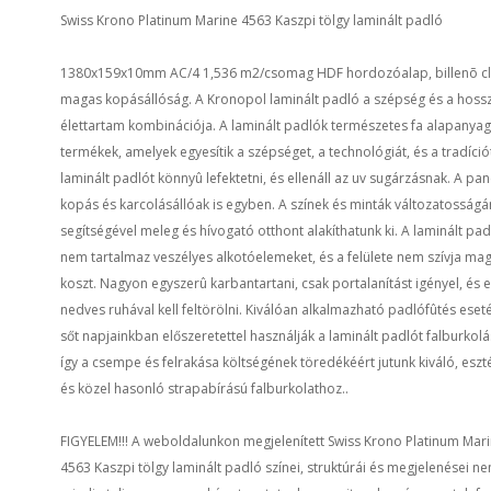
Swiss Krono Platinum Marine 4563 Kaszpi tölgy laminált padló
1380x159x10mm AC/4 1,536 m2/csomag HDF hordozóalap, billenõ cli
magas kopásállóság. A Kronopol laminált padló a szépség és a hoss
élettartam kombinációja. A laminált padlók természetes fa alapanya
termékek, amelyek egyesítik a szépséget, a technológiát, és a tradíció
laminált padlót könnyû lefektetni, és ellenáll az uv sugárzásnak. A pan
kopás és karcolásállóak is egyben. A színek és minták változatosság
segítségével meleg és hívogató otthont alakíthatunk ki. A laminált pad
nem tartalmaz veszélyes alkotóelemeket, és a felülete nem szívja ma
koszt. Nagyon egyszerû karbantartani, csak portalanítást igényel, és 
nedves ruhával kell feltörölni. Kiválóan alkalmazható padlófûtés eseté
sőt napjainkban előszeretettel használják a laminált padlót falburkolá
így a csempe és felrakása költségének töredékéért jutunk kiváló, eszt
és közel hasonló strapabírású falburkolathoz..
FIGYELEM!!! A weboldalunkon megjelenített Swiss Krono Platinum Mar
4563 Kaszpi tölgy laminált padló színei, struktúrái és megjelenései n