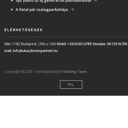
Spc padló az új generációs padlóburkolat
A fiatal pár szalagparkettája.
ELÉRHETŐSÉGEK
Cím:
1182 Budapest, Üllői u. 563
Mobil:
+36204314789
Vonalas:
0612916708
mail:
info(kukac)lorincparkett.hu
Copyright © 2025 - Developed by
IT Hosting Team
FEL