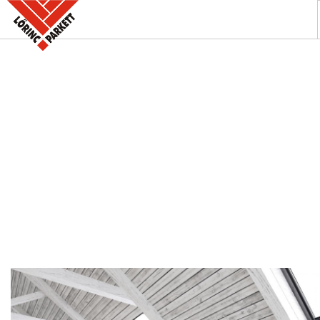
A PARKETTABOLT
KÍNÁLATUNK
SZAKINFORMÁCIÓK
KAPCSOLAT
AKCIÓK
REFERENCIÁINK
KERESÉS