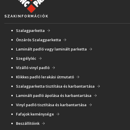
SZAKINFORMÁCIÓK
Szalagparketta
Önzárós Szalagparketta
Laminált padló vagy laminált parketta
Szegélyléc
Vízálló vinyl padló
Klikkes padló lerakási útmutató
Szalagparketta tisztítása és karbantartása
Laminált padló ápolása és karbantartása
Vinyl padló tisztítása és karbantartása
Fafajok keménysége
Beszállítóink