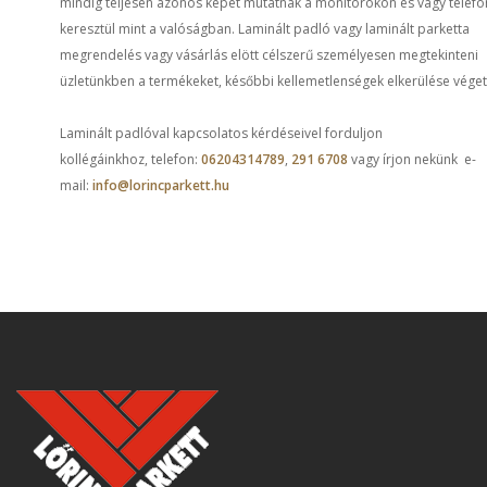
mindig teljesen azonos képet mutatnak a monitorokon és vagy telef
keresztül mint a valóságban. Laminált padló vagy laminált parketta
megrendelés vagy vásárlás elött célszerű személyesen megtekinteni
üzletünkben a termékeket, későbbi kellemetlenségek elkerülése véget
Laminált padlóval kapcsolatos kérdéseivel forduljon
kollégáinkhoz, telefon:
06204314789
,
291 6708
vagy írjon nekünk e-
mail:
info@lorincparkett.hu