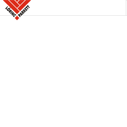
A PARKETTABOLT
KÍNÁLATUNK
SZAKINFORMÁCIÓK
KAPCSOLAT
AKCIÓK
REFERENCIÁINK
KERESÉS