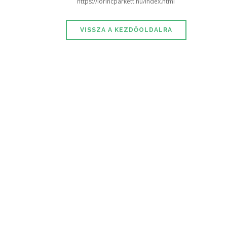
https://lorincparkett.hu/index.html
VISSZA A KEZDŐOLDALRA