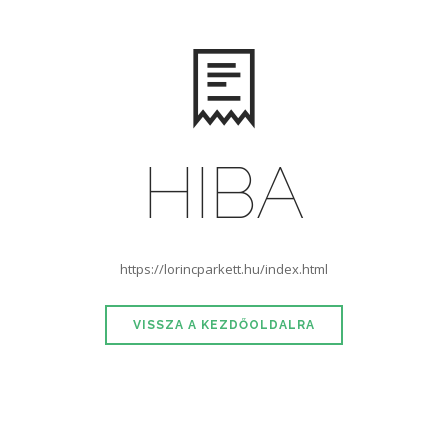
HIBA
https://lorincparkett.hu/index.html
VISSZA A KEZDŐOLDALRA