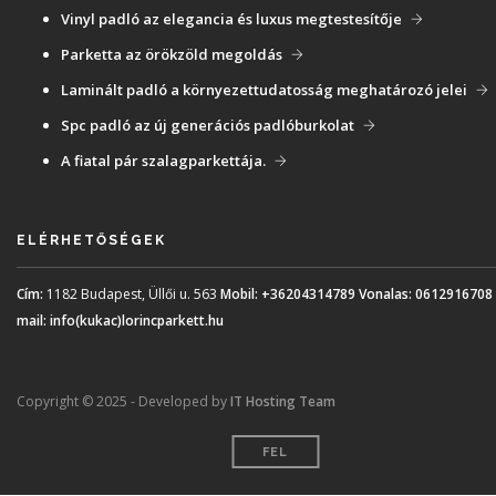
Vinyl padló az elegancia és luxus megtestesítője
Parketta az örökzöld megoldás
Laminált padló a környezettudatosság meghatározó jelei
Spc padló az új generációs padlóburkolat
A fiatal pár szalagparkettája.
ELÉRHETŐSÉGEK
Cím:
1182 Budapest, Üllői u. 563
Mobil:
+36204314789
Vonalas:
0612916708
mail:
info(kukac)lorincparkett.hu
Copyright © 2025 - Developed by
IT Hosting Team
FEL