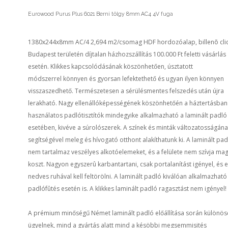
Eurowood Purus Plus 6021 Berni tölgy 8mm AC4 4V fuga
1380x244x8mm AC/4 2,694 m2/csomag HDF hordozóalap, billenõ clic
Budapest területén díjtalan házhozszállítás 100.000 Ft feletti vásárlás
esetén. Klikkes kapcsolódásának köszönhetően, úsztatott
módszerrel könnyen és gyorsan lefektethető és ugyan ilyen könnyen
visszaszedhető. Természetesen a sérülésmentes felszedés után újra
lerakható. Nagy ellenállóképességének köszönhetőén a háztertásban
használatos padlótisztítók mindegyike alkalmazható a laminált padló
esetében, kivéve a súrolószerek. A színek és minták változatosságán
segítségével meleg és hívogató otthont alakíthatunk ki. A laminált pad
nem tartalmaz veszélyes alkotóelemeket, és a felülete nem szívja ma
koszt. Nagyon egyszerû karbantartani, csak portalanítást igényel, és 
nedves ruhával kell feltörölni. A laminált padló kiválóan alkalmazható
padlófûtés esetén is. A klikkes laminált padló ragasztást nem igényel!
A prémium minőségű Német laminált padló előállítása során különös
ügyelnek, mind a gyártás alatt mind a késöbbi megsemmisités