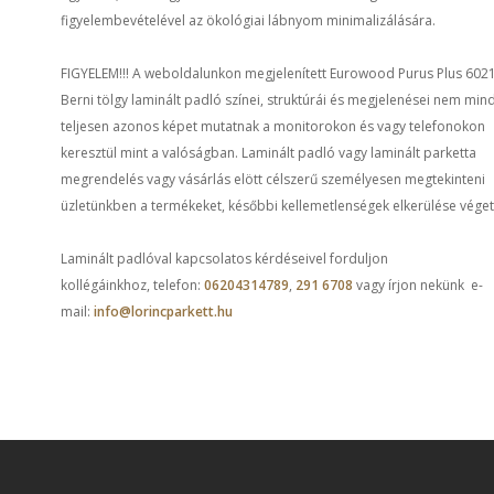
figyelembevételével az ökológiai lábnyom minimalizálására.
FIGYELEM!!! A weboldalunkon megjelenített Eurowood Purus Plus 602
Berni tölgy laminált padló színei, struktúrái és megjelenései nem min
teljesen azonos képet mutatnak a monitorokon és vagy telefonokon
keresztül mint a valóságban. Laminált padló vagy laminált parketta
megrendelés vagy vásárlás elött célszerű személyesen megtekinteni
üzletünkben a termékeket, későbbi kellemetlenségek elkerülése véget
Laminált padlóval kapcsolatos kérdéseivel forduljon
kollégáinkhoz, telefon:
06204314789
,
291 6708
vagy írjon nekünk e-
mail:
info@lorincparkett.hu