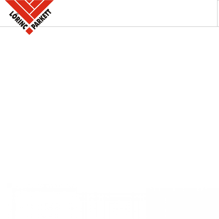
A PARKETTABOLT
KÍNÁLATUNK
SZAKINFORMÁCIÓK
KAPCSOLAT
AKCIÓK
REFERENCIÁINK
KERESÉS